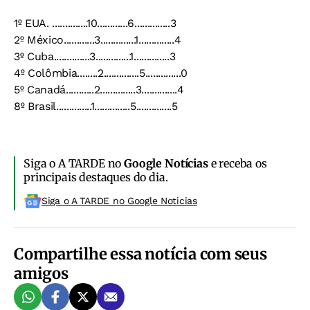
1º EUA. ..............10............6..............3
2º México............3..............1..............4
3º Cuba..............3..............1..............3
4º Colômbia........2..............5..............0
5º Canadá...........2..............3..............4
8º Brasil..............1..............5..............5
Siga o A TARDE no
Google Notícias
e receba os
principais destaques do dia.
Siga o A TARDE no Google Noticias
Compartilhe essa notícia com seus
amigos