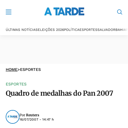
ÚLTIMAS NOTÍCIAS
ELEIÇÕES 2026
POLÍTICA
ESPORTES
SALVADOR
BAHIA
P
HOME
>
ESPORTES
ESPORTES
Quadro de medalhas do Pan 2007
Por
Reuters
16/07/2007 - 14:47 h