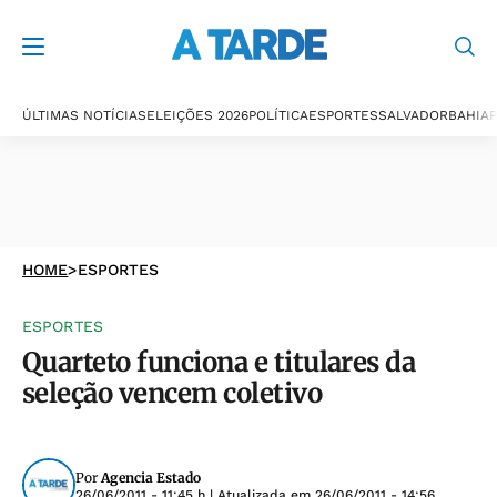
ÚLTIMAS NOTÍCIAS
ELEIÇÕES 2026
POLÍTICA
ESPORTES
SALVADOR
BAHIA
P
HOME
>
ESPORTES
ESPORTES
Quarteto funciona e titulares da
seleção vencem coletivo
Por
Agencia Estado
26/06/2011 - 11:45 h
| Atualizada em
26/06/2011 - 14:56