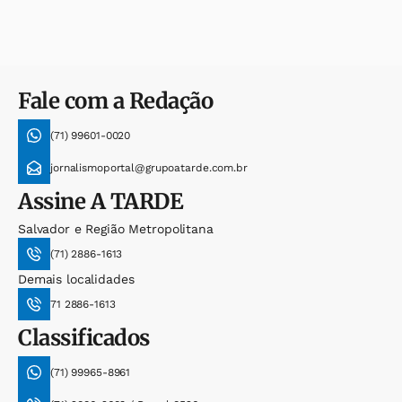
Fale com a Redação
(71) 99601-0020
jornalismoportal@grupoatarde.com.br
Assine
A TARDE
Salvador e Região Metropolitana
(71) 2886-1613
Demais localidades
71 2886-1613
Classificados
(71) 99965-8961