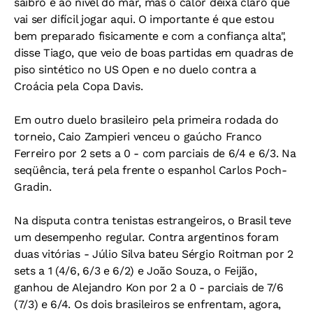
saibro e ao nível do mar, mas o calor deixa claro que
vai ser difícil jogar aqui. O importante é que estou
bem preparado fisicamente e com a confiança alta",
disse Tiago, que veio de boas partidas em quadras de
piso sintético no US Open e no duelo contra a
Croácia pela Copa Davis.
Em outro duelo brasileiro pela primeira rodada do
torneio, Caio Zampieri venceu o gaúcho Franco
Ferreiro por 2 sets a 0 - com parciais de 6/4 e 6/3. Na
seqüência, terá pela frente o espanhol Carlos Poch-
Gradin.
Na disputa contra tenistas estrangeiros, o Brasil teve
um desempenho regular. Contra argentinos foram
duas vitórias - Júlio Silva bateu Sérgio Roitman por 2
sets a 1 (4/6, 6/3 e 6/2) e João Souza, o Feijão,
ganhou de Alejandro Kon por 2 a 0 - parciais de 7/6
(7/3) e 6/4. Os dois brasileiros se enfrentam, agora,