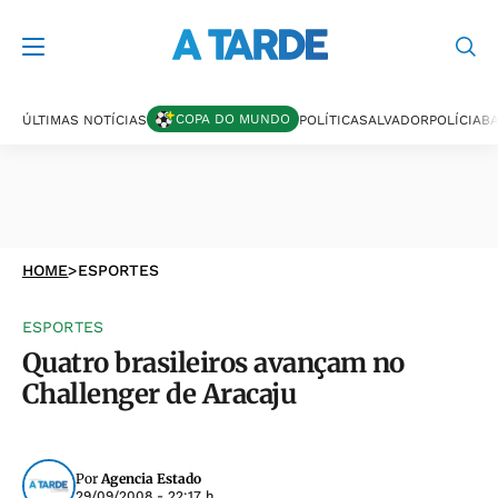
COPA DO MUNDO
ÚLTIMAS NOTÍCIAS
POLÍTICA
SALVADOR
POLÍCIA
BA
HOME
>
ESPORTES
ESPORTES
Quatro brasileiros avançam no
Challenger de Aracaju
Por
Agencia Estado
29/09/2008 - 22:17 h