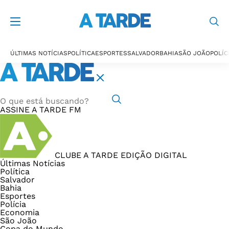
ÚLTIMAS NOTÍCIAS
POLÍTICA
ESPORTES
SALVADOR
BAHIA
SÃO JOÃO
POLÍC
ASSINE
A TARDE FM
CLUBE A TARDE
EDIÇÃO DIGITAL
Últimas Notícias
Política
Salvador
Bahia
Esportes
Polícia
Economia
São João
Copa do Mundo