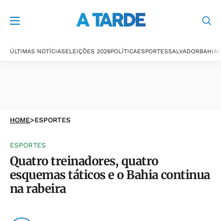
ÚLTIMAS NOTÍCIAS
ELEIÇÕES 2026
POLÍTICA
ESPORTES
SALVADOR
BAHIA
P
HOME
>
ESPORTES
ESPORTES
Quatro treinadores, quatro
esquemas táticos e o Bahia continua
na rabeira