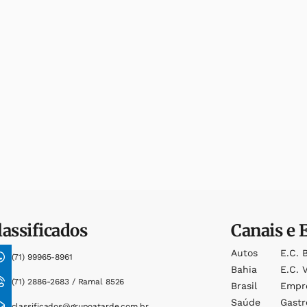
lassificados
Canais e 
Autos
E.c. 
(71) 99965-8961
Bahia
E.c. V
(71) 2886-2683 / Ramal 8526
Brasil
Empr
Saúde
Gast
classificados@grupoatarde.com.br