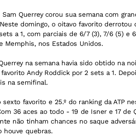
 Sam Querrey corou sua semana com grand
 Neste domingo, o oitavo favorito derrotou 
ets a 1, com parciais de 6/7 (3), 7/6 (5) e 
 de Memphis, nos Estados Unidos.
Querrey na semana havia sido obtido na noi
avorito Andy Roddick por 2 sets a 1. Depoi
is na semifinal.
o sexto favorito e 25.º do ranking da ATP n
om 36 aces ao todo - 19 de Isner e 17 de Q
ente não tinham chances no saque adversár
o houve quebras.