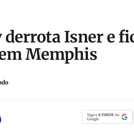
 derrota Isner e f
o em Memphis
ado
Siga o
A TARDE
no
Google