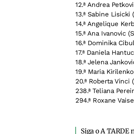
12.ª Andrea Petkovi
13.ª Sabine Lisicki 
14.ª Angelique Kerb
15.ª Ana Ivanovic (
16.ª Dominika Cibu
17.ª Daniela Hantu
18.ª Jelena Jankovi
19.ª Maria Kirilenk
20.ª Roberta Vinci 
238.ª Teliana Perei
294.ª Roxane Vais
Siga o A TARDE 