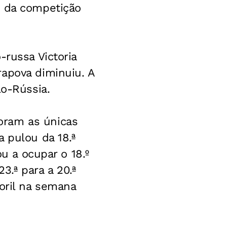
o da competição
-russa Victoria
rapova diminuiu. A
lo-Rússia.
oram as únicas
 pulou da 18.ª
ou a ocupar o 18.º
3.ª para a 20.ª
oril na semana