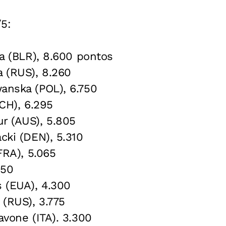
5:
ka (BLR), 8.600 pontos
a (RUS), 8.260
anska (POL), 6.750
RCH), 6.295
r (AUS), 5.805
cki (DEN), 5.310
(FRA), 5.065
550
s (EUA), 4.300
 (RUS), 3.775
avone (ITA). 3.300