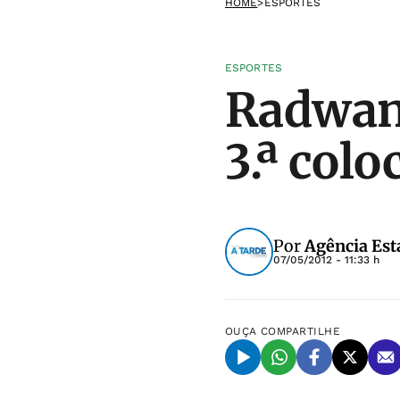
HOME
>
ESPORTES
ESPORTES
Radwans
3.ª col
Por
Agência Est
07/05/2012 - 11:33 h
OUÇA
COMPARTILHE