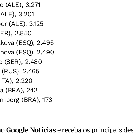
c (ALE), 3.271
(ALE), 3.201
er (ALE), 3.125
SER), 2.850
lkova (ESQ), 2.495
chova (ESQ), 2.490
c (SER), 2.480
o (RUS), 2.465
(ITA), 2.220
ra (BRA), 242
emberg (BRA), 173
no
Google Notícias
e receba os principais de