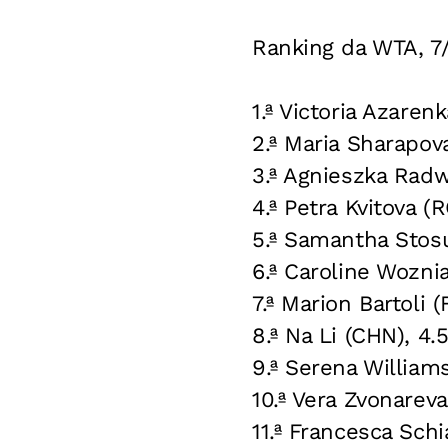
Ranking da WTA, 7/
1.ª Victoria Azaren
2.ª Maria Sharapov
3.ª Agnieszka Radw
4.ª Petra Kvitova (
5.ª Samantha Stosu
6.ª Caroline Woznia
7.ª Marion Bartoli 
8.ª Na Li (CHN), 4.
9.ª Serena William
10.ª Vera Zvonareva
11.ª Francesca Schi