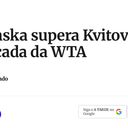
ka supera Kvitova
ocada da WTA
ado
Siga o
A TARDE
no
Google