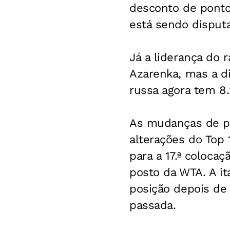
desconto de ponto
está sendo disput
Já a liderança do 
Azarenka, mas a d
russa agora tem 8.
As mudanças de po
alterações do Top 
para a 17.ª colocaç
posto da WTA. A ita
posição depois de 
passada.