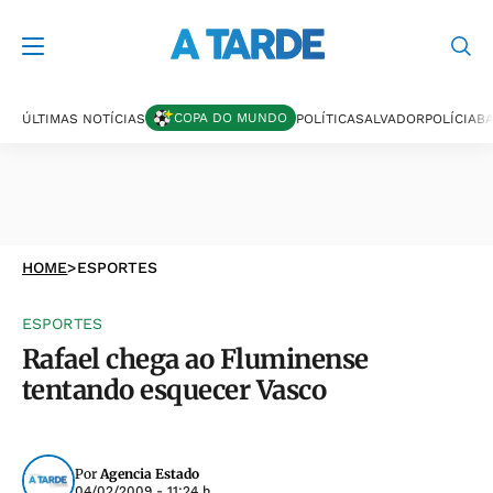
COPA DO MUNDO
ÚLTIMAS NOTÍCIAS
POLÍTICA
SALVADOR
POLÍCIA
BA
HOME
>
ESPORTES
ESPORTES
Rafael chega ao Fluminense
tentando esquecer Vasco
Por
Agencia Estado
04/02/2009 - 11:24 h