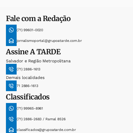
Fale com a Redação
(71) 99601-0020
jornalismoportal@grupoatarde.com.br
Assine
A TARDE
Salvador e Região Metropolitana
(71) 2886-1613
Demais localidades
71 2886-1613
Classificados
(71) 99965-8961
(71) 2886-2683 / Ramal 8526
classificados@grupoatarde.com.br