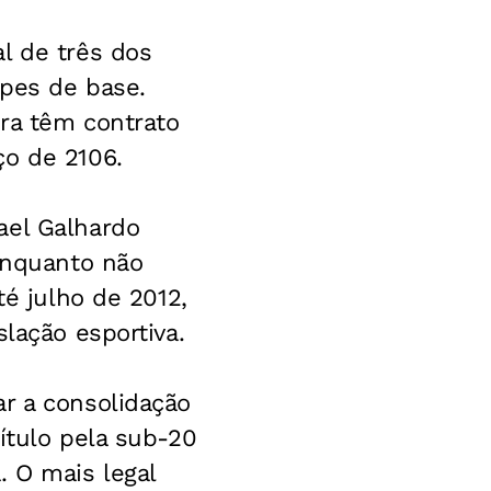
l de três dos
ipes de base.
ra têm contrato
ço de 2106.
ael Galhardo
 enquanto não
té julho de 2012,
lação esportiva.
r a consolidação
ítulo pela sub-20
. O mais legal