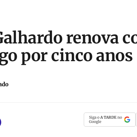
Galhardo renova c
o por cinco anos
ado
Siga o
A TARDE
no
Google