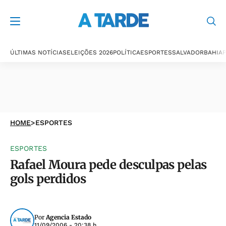
ÚLTIMAS NOTÍCIAS
ELEIÇÕES 2026
POLÍTICA
ESPORTES
SALVADOR
BAHIA
P
HOME
>
ESPORTES
ESPORTES
Rafael Moura pede desculpas pelas
gols perdidos
Por
Agencia Estado
11/09/2006 - 20:38 h