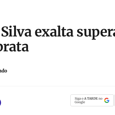
 Silva exalta super
prata
ado
Siga o
A TARDE
no
Google