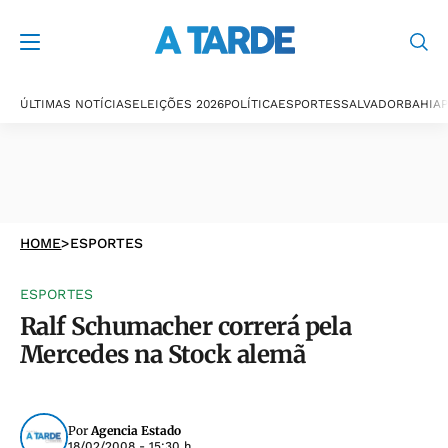
ÚLTIMAS NOTÍCIAS
ELEIÇÕES 2026
POLÍTICA
ESPORTES
SALVADOR
BAHIA
P
HOME
>
ESPORTES
ESPORTES
Ralf Schumacher correrá pela
Mercedes na Stock alemã
Por
Agencia Estado
18/02/2008 - 15:30 h