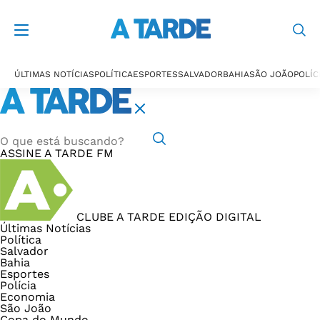
ÚLTIMAS NOTÍCIAS
POLÍTICA
ESPORTES
SALVADOR
BAHIA
SÃO JOÃO
POLÍC
ASSINE
A TARDE FM
CLUBE A TARDE
EDIÇÃO DIGITAL
Últimas Notícias
Política
Salvador
Bahia
Esportes
Polícia
Economia
São João
Copa do Mundo