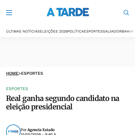
ÚLTIMAS NOTÍCIAS
ELEIÇÕES 2026
POLÍTICA
ESPORTES
SALVADOR
BAHIA
P
HOME
>
ESPORTES
ESPORTES
Real ganha segundo candidato na
eleição presidencial
Por
Agencia Estado
21/05/2009 - 9:40 h