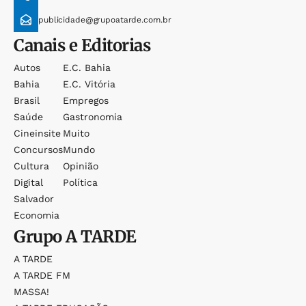
publicidade@grupoatarde.com.br
Canais e Editorias
Autos
E.c. Bahia
Bahia
E.c. Vitória
Brasil
Empregos
Saúde
Gastronomia
Cineinsite
Muito
Concursos
Mundo
Cultura
Opinião
Digital
Política
Salvador
Economia
Grupo
A TARDE
A TARDE
A TARDE FM
MASSA!