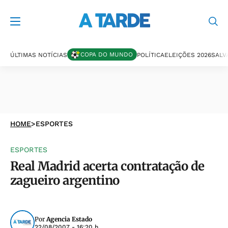
COPA DO MUNDO
ÚLTIMAS NOTÍCIAS
POLÍTICA
ELEIÇÕES 2026
SALV
HOME
>
ESPORTES
ESPORTES
Real Madrid acerta contratação de
zagueiro argentino
Por
Agencia Estado
22/08/2007 - 16:20 h