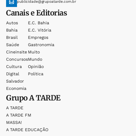
publicidade@grupoatarde.com.br
Canais e Editorias
Autos
E.c. Bahia
Bahia
E.c. Vitória
Brasil
Empregos
Saúde
Gastronomia
Cineinsite
Muito
Concursos
Mundo
Cultura
Opinião
Digital
Política
Salvador
Economia
Grupo
A TARDE
A TARDE
A TARDE FM
MASSA!
A TARDE EDUCAÇÃO