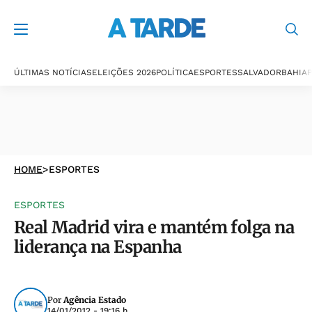
ÚLTIMAS NOTÍCIAS
ELEIÇÕES 2026
POLÍTICA
ESPORTES
SALVADOR
BAHIA
P
HOME
>
ESPORTES
ESPORTES
Real Madrid vira e mantém folga na
liderança na Espanha
Por
Agência Estado
14/01/2012 - 19:16 h