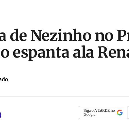
a de Nezinho no P
o espanta ala Ren
ado
Siga o
A TARDE
no
Google