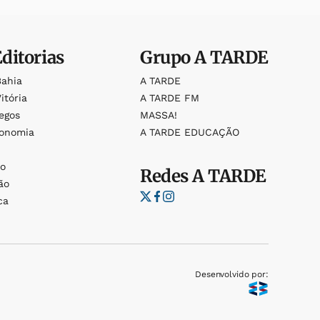
Editorias
Grupo
A TARDE
Bahia
A TARDE
itória
A TARDE FM
egos
MASSA!
ronomia
A TARDE EDUCAÇÃO
o
o
Redes
A TARDE
ão
ca
Desenvolvido por: