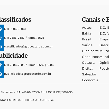
lassificados
Canais e 
Autos
E.c. 
(71) 99965-8961
Bahia
E.c. V
(71) 2886-2683 / Ramal 8526
Brasil
Empr
Saúde
Gast
classificados@grupoatarde.com.br
Cineinsite
Muit
ublicidade
Concursos
Mund
Cultura
Opini
(71) 2886-2683 / Ramal 8585 | 8586
Digital
Políti
publicidade@grupoatarde.com.br
Salvador
Economia
, Salvador - BA, 41820-570
CNPJ nº 15.111.297/0001-30
ados.
EMPRESA EDITORA A TARDE S.A.