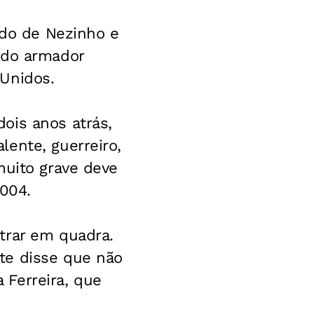
ado de Nezinho e
 do armador
Unidos.
ois anos atrás,
ente, guerreiro,
muito grave deve
2004.
trar em quadra.
te disse que não
a Ferreira, que