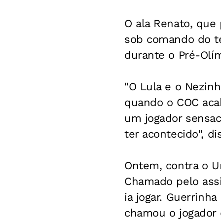
O ala Renato, que 
sob comando do té
durante o Pré-Olí
"O Lula e o Nezin
quando o COC acab
um jogador sensaci
ter acontecido", d
Ontem, contra o U
Chamado pelo assi
ia jogar. Guerrinha
chamou o jogador d