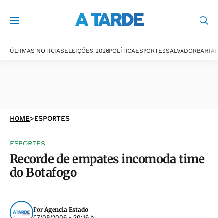
ÚLTIMAS NOTÍCIAS
ELEIÇÕES 2026
POLÍTICA
ESPORTES
SALVADOR
BAHIA
P
HOME
>
ESPORTES
ESPORTES
Recorde de empates incomoda time
do Botafogo
Por
Agencia Estado
07/08/2006 - 20:16 h