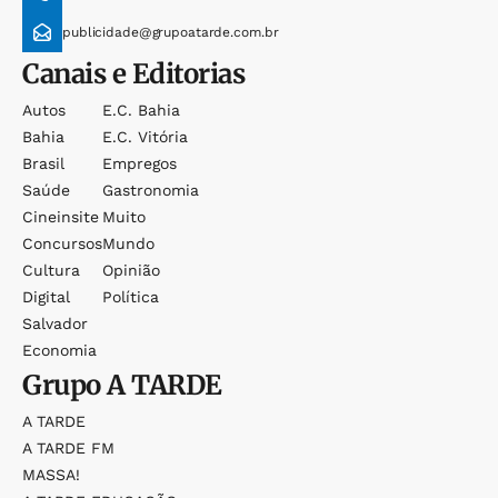
publicidade@grupoatarde.com.br
Canais e Editorias
Autos
E.c. Bahia
Bahia
E.c. Vitória
Brasil
Empregos
Saúde
Gastronomia
Cineinsite
Muito
Concursos
Mundo
Cultura
Opinião
Digital
Política
Salvador
Economia
Grupo
A TARDE
A TARDE
A TARDE FM
MASSA!