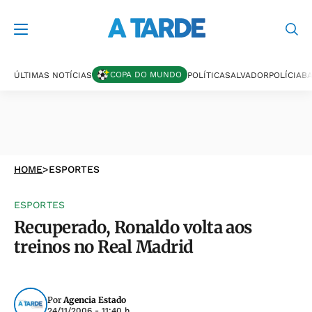
COPA DO MUNDO
ÚLTIMAS NOTÍCIAS
POLÍTICA
SALVADOR
POLÍCIA
BA
HOME
>
ESPORTES
ESPORTES
Recuperado, Ronaldo volta aos
treinos no Real Madrid
Por
Agencia Estado
24/11/2006 - 11:40 h