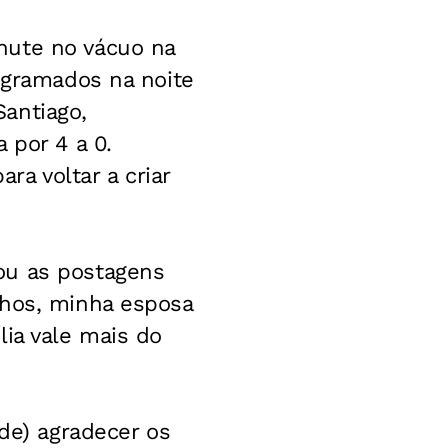
hute no vácuo na
s gramados na noite
antiago,
 por 4 a 0.
a voltar a criar
ou as postagens
lhos, minha esposa
lia vale mais do
 de) agradecer os