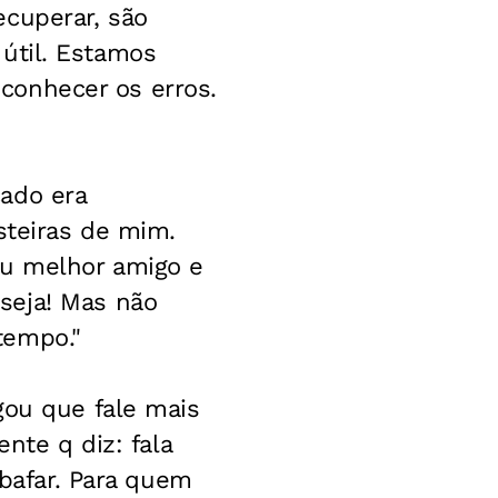
ecuperar, são
r útil. Estamos
reconhecer os erros.
ado era
steiras de mim.
eu melhor amigo e
seja! Mas não
tempo."
gou que fale mais
nte q diz: fala
abafar. Para quem