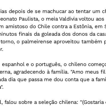
ias depois de se machucar ao tentar um c
onato Paulista, o meia Valdivia voltou ao
 amistoso do Chile contra a Estônia, em S
inutos finais da goleada dos donos da casa
orno, o palmeirense aproveitou também par
r.
 espanhol e o português, o chileno começ
erna, agradecendo à família. "Amo meus fi
ada dia que passa me dou conta que a famí
".
 falou sobre a seleção chilena: "(Gostaria