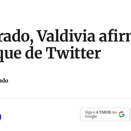
ado, Valdivia afi
que de Twitter
ado
Siga o
A TARDE
no
Google