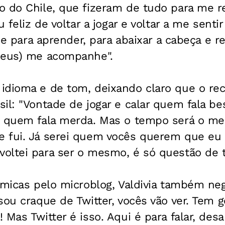
o do Chile, que fizeram de tudo para me r
u feliz de voltar a jogar e voltar a me senti
r e para aprender, para abaixar a cabeça e 
Deus) me acompanhe".
idioma e de tom, deixando claro que o rec
il: "Vontade de jogar e calar quem fala be
e quem fala merda. Mas o tempo será o m
 fui. Já serei quem vocês querem que eu 
oltei para ser o mesmo, é só questão de 
êmicas pelo microblog, Valdivia também ne
sou craque de Twitter, vocês vão ver. Tem ge
 Mas Twitter é isso. Aqui é para falar, des