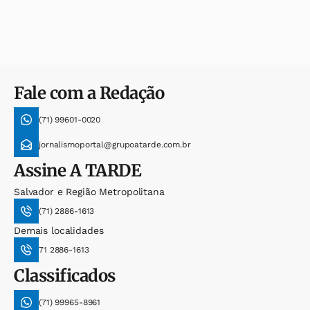
Fale com a Redação
(71) 99601-0020
jornalismoportal@grupoatarde.com.br
Assine
A TARDE
Salvador e Região Metropolitana
(71) 2886-1613
Demais localidades
71 2886-1613
Classificados
(71) 99965-8961