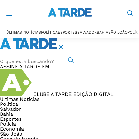
ÚLTIMAS NOTÍCIAS
POLÍTICA
ESPORTES
SALVADOR
BAHIA
SÃO JOÃO
POLÍC
ASSINE
A TARDE FM
CLUBE A TARDE
EDIÇÃO DIGITAL
Últimas Notícias
Política
Salvador
Bahia
Esportes
Polícia
Economia
São João
Copa do Mundo