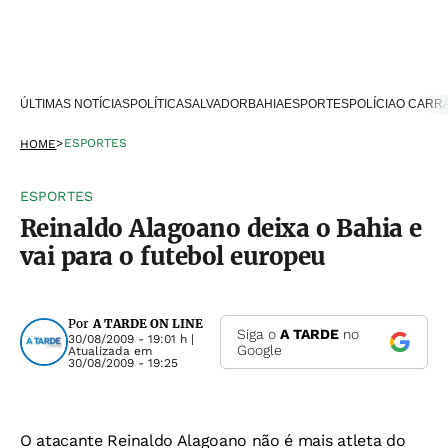
ÚLTIMAS NOTÍCIAS
POLÍTICA
SALVADOR
BAHIA
ESPORTES
POLÍCIA
O CARR
>
ESPORTES
HOME
ESPORTES
Reinaldo Alagoano deixa o Bahia e
vai para o futebol europeu
Por
A TARDE ON LINE
Siga o
A TARDE
no
30/08/2009 - 19:01 h
|
Google
Atualizada em
30/08/2009 - 19:25
O atacante Reinaldo Alagoano não é mais atleta do