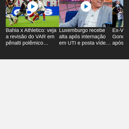
Bahia x Athletico: veja
Luxemburgo recebe
Ex-Vitó
a revisão do VAR em
alta após internação
Gonçal
pênalti polêmico
em UTI e posta vídeo;
após sa
anulado
assista
'Super