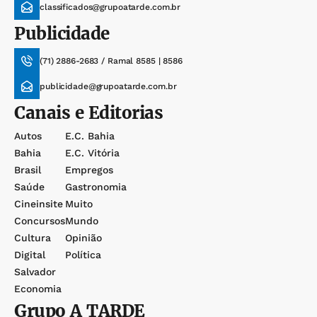
classificados@grupoatarde.com.br
Publicidade
(71) 2886-2683 / Ramal 8585 | 8586
publicidade@grupoatarde.com.br
Canais e Editorias
Autos
E.c. Bahia
Bahia
E.c. Vitória
Brasil
Empregos
Saúde
Gastronomia
Cineinsite
Muito
Concursos
Mundo
Cultura
Opinião
Digital
Política
Salvador
Economia
Grupo
A TARDE