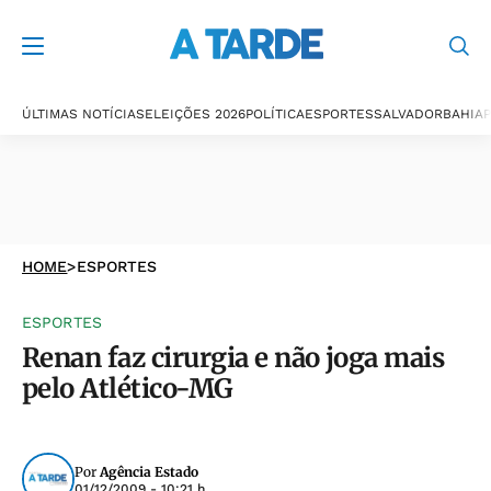
ÚLTIMAS NOTÍCIAS
ELEIÇÕES 2026
POLÍTICA
ESPORTES
SALVADOR
BAHIA
P
HOME
>
ESPORTES
ESPORTES
Renan faz cirurgia e não joga mais
pelo Atlético-MG
Por
Agência Estado
01/12/2009 - 10:21 h