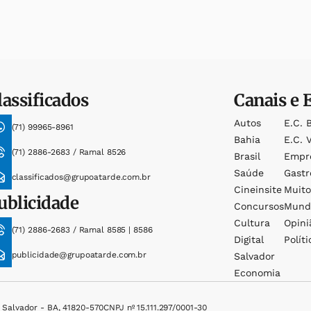
lassificados
Canais e 
Autos
E.c. 
(71) 99965-8961
Bahia
E.c. V
(71) 2886-2683 / Ramal 8526
Brasil
Empr
Saúde
Gast
classificados@grupoatarde.com.br
Cineinsite
Muit
ublicidade
Concursos
Mund
Cultura
Opini
(71) 2886-2683 / Ramal 8585 | 8586
Digital
Políti
publicidade@grupoatarde.com.br
Salvador
Economia
, Salvador - BA, 41820-570
CNPJ nº 15.111.297/0001-30