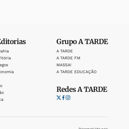
Editorias
Grupo
A TARDE
Bahia
A TARDE
itória
A TARDE FM
egos
MASSA!
ronomia
A TARDE EDUCAÇÃO
o
o
Redes
A TARDE
ão
ca
Desenvolvido por: