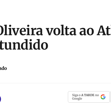
liveira volta ao At
tundido
ado
Siga o
A TARDE
no
Google