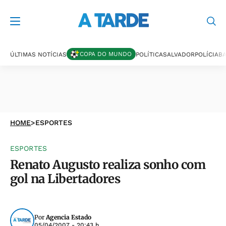
COPA DO MUNDO
ÚLTIMAS NOTÍCIAS
POLÍTICA
SALVADOR
POLÍCIA
BA
HOME
>
ESPORTES
ESPORTES
Renato Augusto realiza sonho com
gol na Libertadores
Por
Agencia Estado
05/04/2007 - 20:43 h