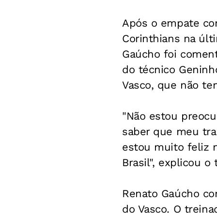
Após o empate cont
Corinthians na úl
Gaúcho foi comenta
do técnico Geninho
Vasco, que não te
"Não estou preocup
saber que meu tra
estou muito feliz 
Brasil", explicou o 
Renato Gaúcho com
do Vasco. O treina