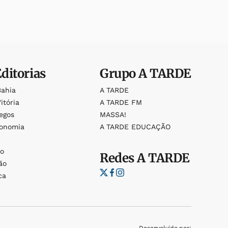
Editorias
Grupo
A TARDE
Bahia
A TARDE
itória
A TARDE FM
egos
MASSA!
ronomia
A TARDE EDUCAÇÃO
o
o
Redes
A TARDE
ão
ca
Desenvolvido por: