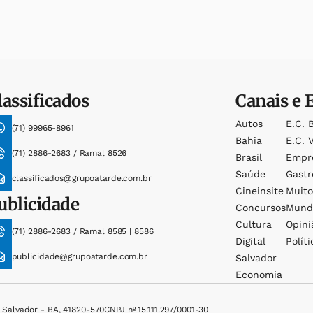
lassificados
Canais e 
Autos
E.c. 
(71) 99965-8961
Bahia
E.c. V
(71) 2886-2683 / Ramal 8526
Brasil
Empr
Saúde
Gast
classificados@grupoatarde.com.br
Cineinsite
Muit
ublicidade
Concursos
Mund
Cultura
Opini
(71) 2886-2683 / Ramal 8585 | 8586
Digital
Políti
publicidade@grupoatarde.com.br
Salvador
Economia
, Salvador - BA, 41820-570
CNPJ nº 15.111.297/0001-30