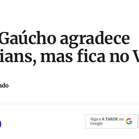
Gaúcho agradece
ians, mas fica no 
ado
Siga o
A TARDE
no
Google