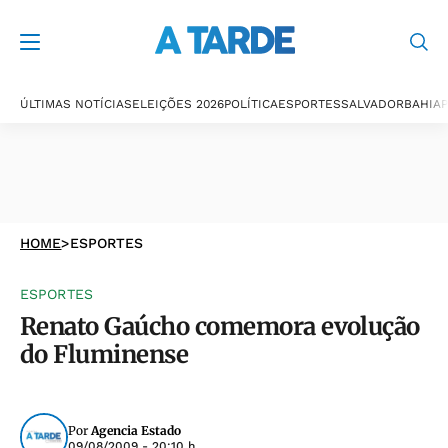
ÚLTIMAS NOTÍCIAS
ELEIÇÕES 2026
POLÍTICA
ESPORTES
SALVADOR
BAHIA
P
HOME
>
ESPORTES
ESPORTES
Renato Gaúcho comemora evolução
do Fluminense
Por
Agencia Estado
09/08/2009 - 20:10 h