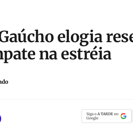
Gaúcho elogia res
pate na estréia
ado
Siga o
A TARDE
no
Google