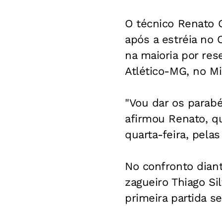
O técnico Renato 
após a estréia no
na maioria por res
Atlético-MG, no Mi
"Vou dar os parab
afirmou Renato, qu
quarta-feira, pela
No confronto diant
zagueiro Thiago Si
primeira partida s