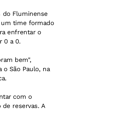
s do Fluminense
ou um time formado
ra enfrentar o
 0 a 0.
oram bem",
a o São Paulo, na
ca.
ontar com o
 de reservas. A