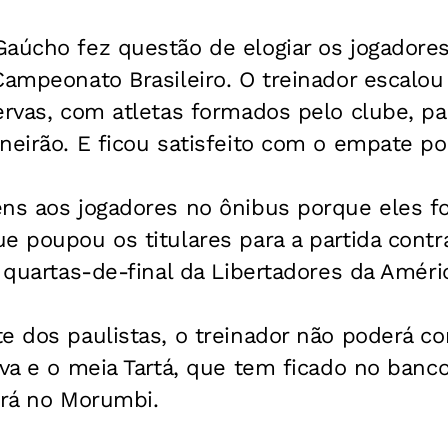
Gaúcho fez questão de elogiar os jogadore
 Campeonato Brasileiro. O treinador escal
ervas, com atletas formados pelo clube, pa
neirão. E ficou satisfeito com o empate por
éns aos jogadores no ônibus porque eles f
e poupou os titulares para a partida contr
s quartas-de-final da Libertadores da Améri
e dos paulistas, o treinador não poderá c
lva e o meia Tartá, que tem ficado no banco
erá no Morumbi.