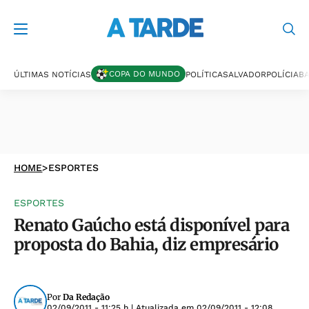
COPA DO MUNDO
ÚLTIMAS NOTÍCIAS
POLÍTICA
SALVADOR
POLÍCIA
BA
HOME
>
ESPORTES
ESPORTES
Renato Gaúcho está disponível para
proposta do Bahia, diz empresário
Por
Da Redação
02/09/2011 - 11:25 h
| Atualizada em
02/09/2011 - 12:08