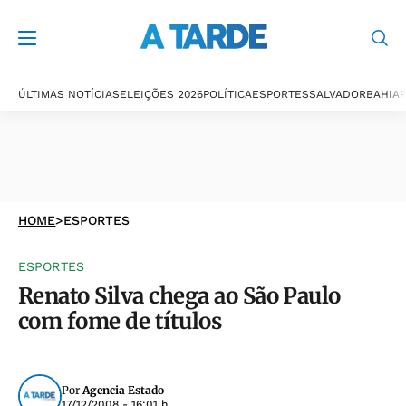
ÚLTIMAS NOTÍCIAS
ELEIÇÕES 2026
POLÍTICA
ESPORTES
SALVADOR
BAHIA
P
HOME
>
ESPORTES
ESPORTES
Renato Silva chega ao São Paulo
com fome de títulos
Por
Agencia Estado
17/12/2008 - 16:01 h