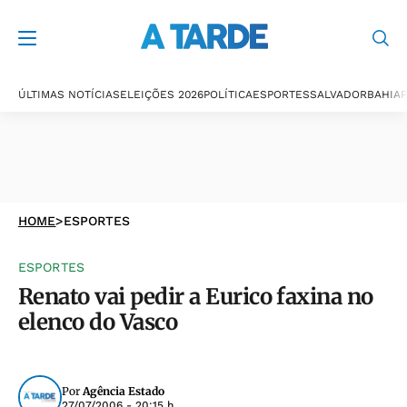
ÚLTIMAS NOTÍCIAS
ELEIÇÕES 2026
POLÍTICA
ESPORTES
SALVADOR
BAHIA
P
HOME
>
ESPORTES
ESPORTES
Renato vai pedir a Eurico faxina no
elenco do Vasco
Por
Agência Estado
27/07/2006 - 20:15 h