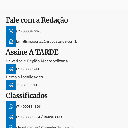
Fale com a Redação
(71) 99601-0020
jornalismoportal@grupoatarde.com.br
Assine
A TARDE
Salvador e Região Metropolitana
(71) 2886-1613
Demais localidades
71 2886-1613
Classificados
(71) 99965-8961
(71) 2886-2683 / Ramal 8526
classificados@grupoatarde.com.br