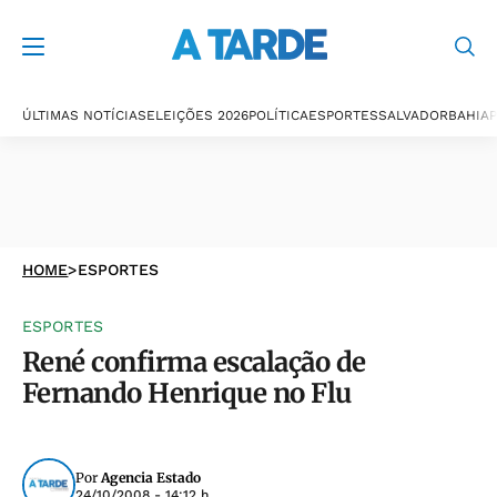
ÚLTIMAS NOTÍCIAS
ELEIÇÕES 2026
POLÍTICA
ESPORTES
SALVADOR
BAHIA
P
HOME
>
ESPORTES
ESPORTES
René confirma escalação de
Fernando Henrique no Flu
Por
Agencia Estado
24/10/2008 - 14:12 h