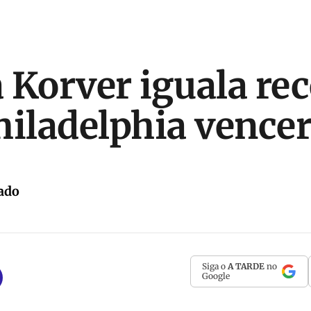
 Korver iguala rec
hiladelphia vence
ado
Siga o
A TARDE
no
Google