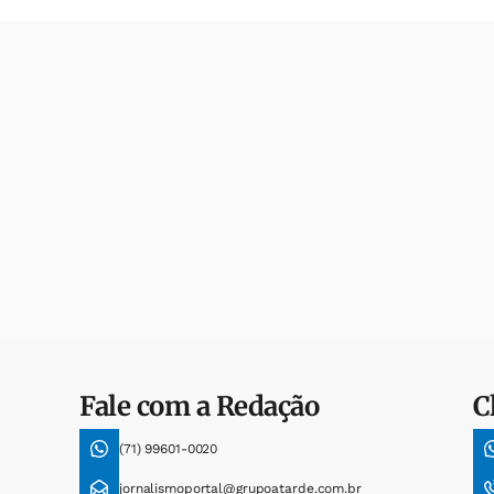
Fale com a Redação
C
(71) 99601-0020
jornalismoportal@grupoatarde.com.br