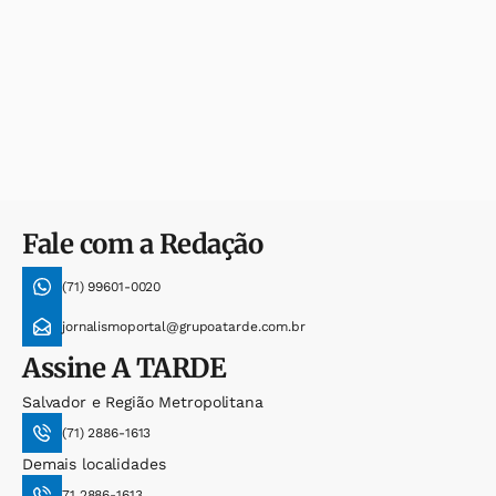
Fale com a Redação
(71) 99601-0020
jornalismoportal@grupoatarde.com.br
Assine
A TARDE
Salvador e Região Metropolitana
(71) 2886-1613
Demais localidades
71 2886-1613