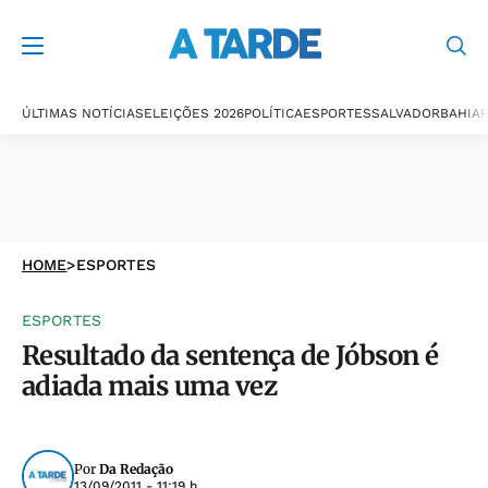
ÚLTIMAS NOTÍCIAS
ELEIÇÕES 2026
POLÍTICA
ESPORTES
SALVADOR
BAHIA
P
HOME
>
ESPORTES
ESPORTES
Resultado da sentença de Jóbson é
adiada mais uma vez
Por
Da Redação
13/09/2011 - 11:19 h