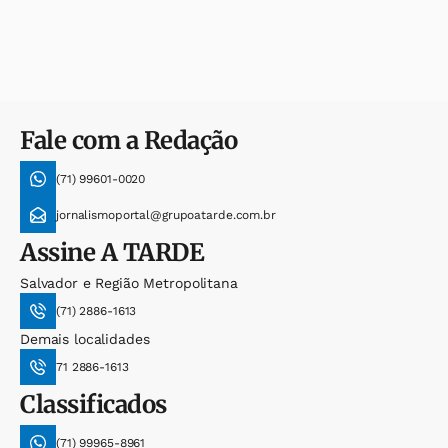
Fale com a Redação
(71) 99601-0020
jornalismoportal@grupoatarde.com.br
Assine
A TARDE
Salvador e Região Metropolitana
(71) 2886-1613
Demais localidades
71 2886-1613
Classificados
(71) 99965-8961