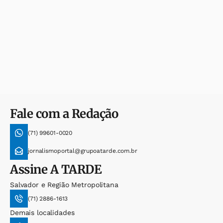
Fale com a Redação
(71) 99601-0020
jornalismoportal@grupoatarde.com.br
Assine
A TARDE
Salvador e Região Metropolitana
(71) 2886-1613
Demais localidades