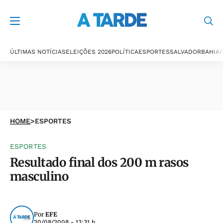
ÚLTIMAS NOTÍCIAS
ELEIÇÕES 2026
POLÍTICA
ESPORTES
SALVADOR
BAHIA
P
HOME
>
ESPORTES
ESPORTES
Resultado final dos 200 m rasos
masculino
Por
EFE
20/08/2008 - 13:31 h