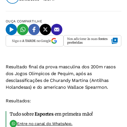
OUÇA
COMPARTILHE
Nos adicione às suas
fontes
Siga o
A TARDE
no Google
preferidas
Resultado final da prova masculina dos 200m rasos
dos Jogos Olímpicos de Pequim, após as
desclassificações de Churandy Martina (Antilhas
Holandesas) e do americano Wallace Spearmon.
Resultados:
Tudo sobre
Esportes
em primeira mão!
Entre no canal do WhatsApp.