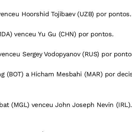
venceu Hoorshid Tojibaev (UZB) por pontos.
MDA) venceu Yu Gu (CHN) por pontos.
 venceu Sergey Vodopyanov (RUS) por ponto
g (BOT) a Hicham Mesbahi (MAR) por decisã
at (MGL) venceu John Joseph Nevin (IRL).