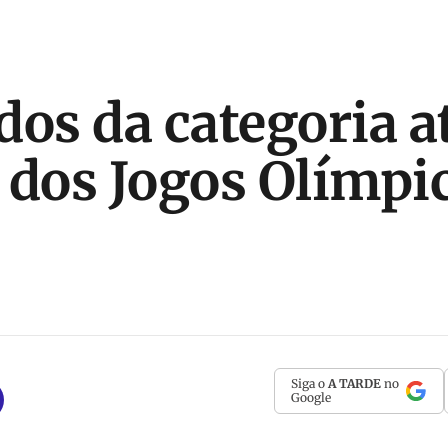
dos da categoria a
 dos Jogos Olímpi
Siga o
A TARDE
no
Google