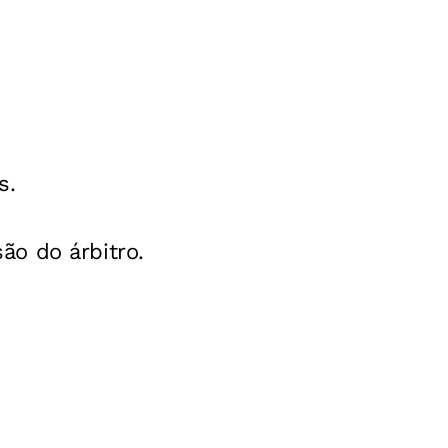
s.
o do árbitro.