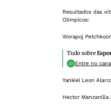
Resultados das oit
Olímpicos:
Worapoj Petchkoom 
Tudo sobre
Espo
Entre no can
Yankiel Leon Alarc
Hector Manzanilla