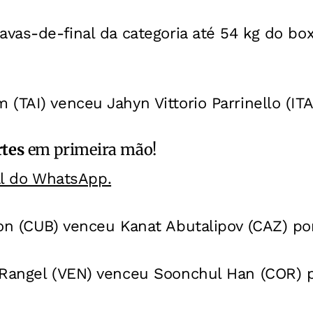
avas-de-final da categoria até 54 kg do bo
(TAI) venceu Jahyn Vittorio Parrinello (ITA
rtes
em primeira mão!
al do WhatsApp.
on (CUB) venceu Kanat Abutalipov (CAZ) po
 Rangel (VEN) venceu Soonchul Han (COR) p