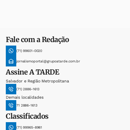
Fale com a Redação
(71) 99601-0020
jornalismoportal@grupoatarde.com.br
Assine
A TARDE
Salvador e Região Metropolitana
(71) 2886-1613
Demais localidades
71 2886-1613
Classificados
(71) 99965-8961