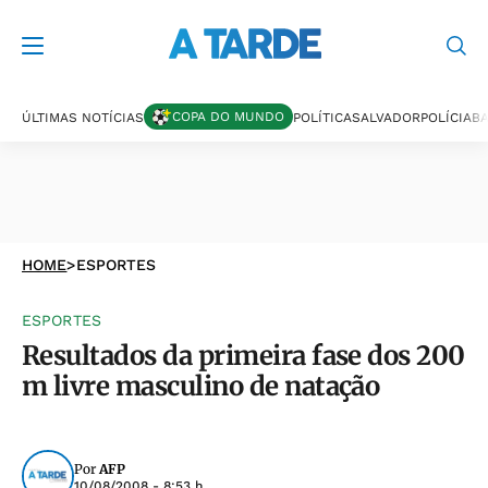
COPA DO MUNDO
ÚLTIMAS NOTÍCIAS
POLÍTICA
SALVADOR
POLÍCIA
BA
HOME
>
ESPORTES
ESPORTES
Resultados da primeira fase dos 200
m livre masculino de natação
Por
AFP
10/08/2008 - 8:53 h