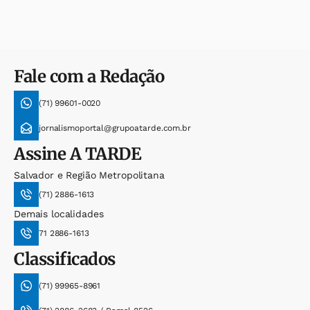
Fale com a Redação
(71) 99601-0020
jornalismoportal@grupoatarde.com.br
Assine
A TARDE
Salvador e Região Metropolitana
(71) 2886-1613
Demais localidades
71 2886-1613
Classificados
(71) 99965-8961