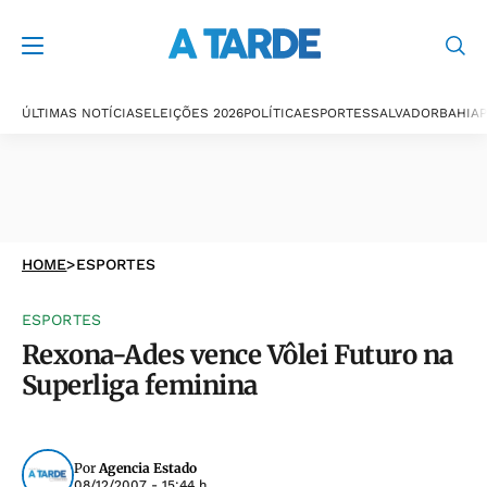
ÚLTIMAS NOTÍCIAS
ELEIÇÕES 2026
POLÍTICA
ESPORTES
SALVADOR
BAHIA
P
HOME
>
ESPORTES
ESPORTES
Rexona-Ades vence Vôlei Futuro na
Superliga feminina
Por
Agencia Estado
08/12/2007 - 15:44 h