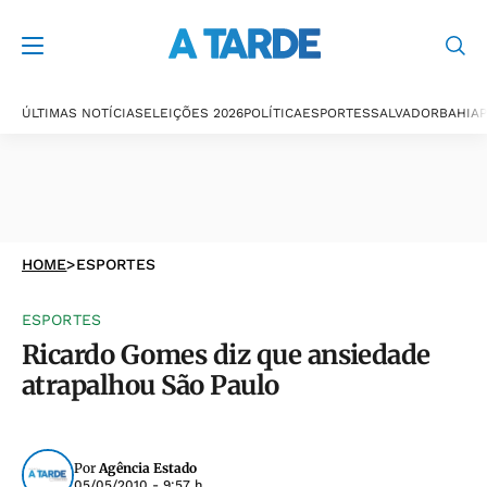
ÚLTIMAS NOTÍCIAS
ELEIÇÕES 2026
POLÍTICA
ESPORTES
SALVADOR
BAHIA
P
HOME
>
ESPORTES
ESPORTES
Ricardo Gomes diz que ansiedade
atrapalhou São Paulo
Por
Agência Estado
05/05/2010 - 9:57 h