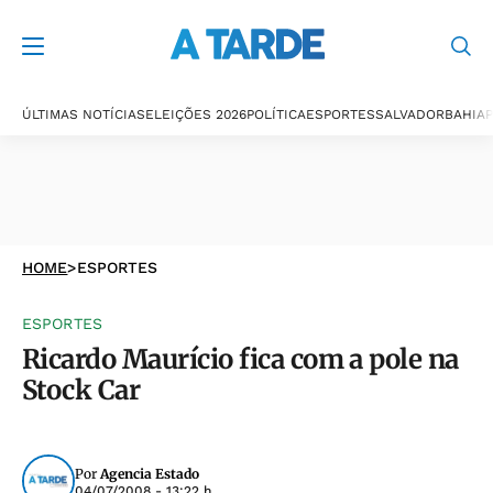
ÚLTIMAS NOTÍCIAS
ELEIÇÕES 2026
POLÍTICA
ESPORTES
SALVADOR
BAHIA
P
HOME
>
ESPORTES
ESPORTES
Ricardo Maurício fica com a pole na
Stock Car
Por
Agencia Estado
04/07/2008 - 13:22 h