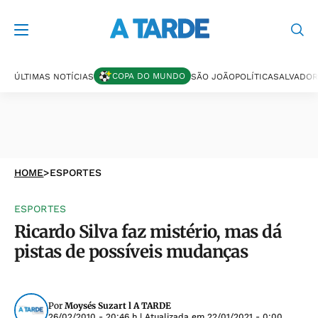
COPA DO MUNDO
ÚLTIMAS NOTÍCIAS
SÃO JOÃO
POLÍTICA
SALVADOR
HOME
>
ESPORTES
ESPORTES
Ricardo Silva faz mistério, mas dá
pistas de possíveis mudanças
Por
Moysés Suzart l A TARDE
26/02/2010 - 20:46 h
| Atualizada em
22/01/2021 - 0:00