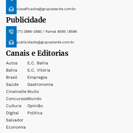
classificados@grupoatarde.com.br
Publicidade
(71) 2886-2683 / Ramal 8585 | 8586
publicidade@grupoatarde.com.br
Canais e Editorias
Autos
E.c. Bahia
Bahia
E.c. Vitória
Brasil
Empregos
Saúde
Gastronomia
Cineinsite
Muito
Concursos
Mundo
Cultura
Opinião
Digital
Política
Salvador
Economia