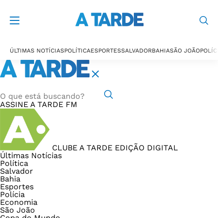
ÚLTIMAS NOTÍCIAS
POLÍTICA
ESPORTES
SALVADOR
BAHIA
SÃO JOÃO
POLÍC
ASSINE
A TARDE FM
CLUBE A TARDE
EDIÇÃO DIGITAL
Últimas Notícias
Política
Salvador
Bahia
Esportes
Polícia
Economia
São João
Copa do Mundo