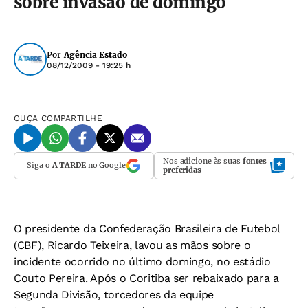
sobre invasão de domingo
Por
Agência Estado
08/12/2009 - 19:25 h
OUÇA
COMPARTILHE
Nos adicione às suas
fontes
Siga o
A TARDE
no Google
preferidas
O presidente da Confederação Brasileira de Futebol
(CBF), Ricardo Teixeira, lavou as mãos sobre o
incidente ocorrido no último domingo, no estádio
Couto Pereira. Após o Coritiba ser rebaixado para a
Segunda Divisão, torcedores da equipe