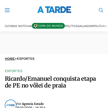
COPA DO MUNDO
ÚLTIMAS NOTÍCIAS
POLÍTICA
SALVADOR
POLÍCIA
BA
HOME
>
ESPORTES
ESPORTES
Ricardo/Emanuel conquista etapa
de PE no vôlei de praia
Por
Agencia Estado
16/10/2006 - 14:39 h