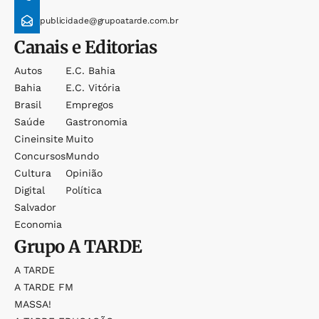
publicidade@grupoatarde.com.br
Canais e Editorias
Autos
E.c. Bahia
Bahia
E.c. Vitória
Brasil
Empregos
Saúde
Gastronomia
Cineinsite
Muito
Concursos
Mundo
Cultura
Opinião
Digital
Política
Salvador
Economia
Grupo
A TARDE
A TARDE
A TARDE FM
MASSA!