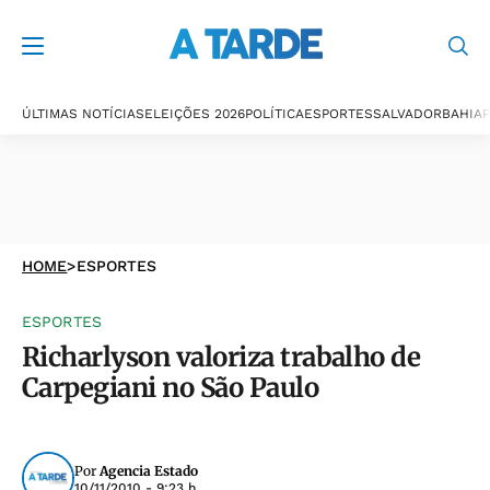
ÚLTIMAS NOTÍCIAS
ELEIÇÕES 2026
POLÍTICA
ESPORTES
SALVADOR
BAHIA
P
HOME
>
ESPORTES
ESPORTES
Richarlyson valoriza trabalho de
Carpegiani no São Paulo
Por
Agencia Estado
10/11/2010 - 9:23 h