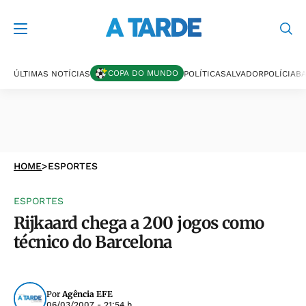
COPA DO MUNDO
ÚLTIMAS NOTÍCIAS
POLÍTICA
SALVADOR
POLÍCIA
BA
HOME
>
ESPORTES
ESPORTES
Rijkaard chega a 200 jogos como
técnico do Barcelona
Por
Agência EFE
06/03/2007 - 21:54 h