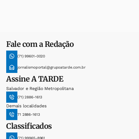
Fale com a Redação
(71) 99601-0020
jornalismoportal@grupoatarde.com.br
Assine
A TARDE
Salvador e Região Metropolitana
(71) 2886-1613
Demais localidades
71 2886-1613
Classificados
(71) 99965-8961