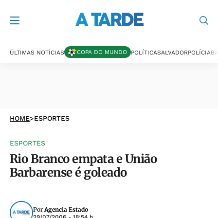
COPA DO MUNDO
ÚLTIMAS NOTÍCIAS
POLÍTICA
SALVADOR
POLÍCIA
BA
HOME
>
ESPORTES
ESPORTES
Rio Branco empata e União
Barbarense é goleado
Por
Agencia Estado
29/07/2006 - 18:54 h