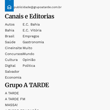
publicidade@grupoatarde.com.br
Canais e Editorias
Autos
E.c. Bahia
Bahia
E.c. Vitória
Brasil
Empregos
Saúde
Gastronomia
Cineinsite
Muito
Concursos
Mundo
Cultura
Opinião
Digital
Política
Salvador
Economia
Grupo
A TARDE
A TARDE
A TARDE FM
MASSA!