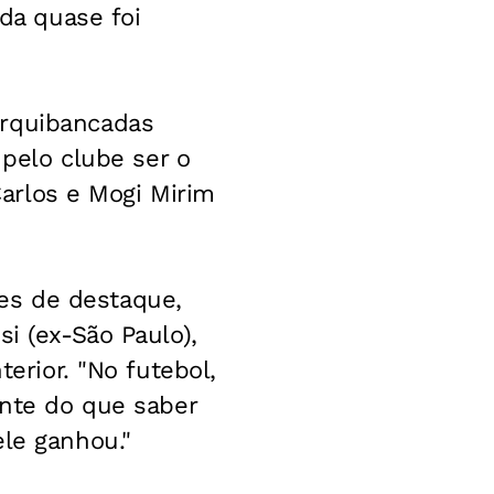
ida quase foi
arquibancadas
 pelo clube ser o
 Carlos e Mogi Mirim
es de destaque,
i (ex-São Paulo),
terior. "No futebol,
ante do que saber
ele ganhou."