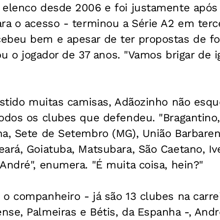
 elenco desde 2006 e foi justamente após
ra o acesso - terminou a Série A2 em terce
ebeu bem e apesar de ter propostas de fo
tou o jogador de 37 anos. "Vamos brigar de 
vestido muitas camisas, Adãozinho não es
todos os clubes que defendeu. "Bragantino,
na, Sete de Setembro (MG), União Barbaren
ará, Goiatuba, Matsubara, São Caetano, Ive
André", enumera. "É muita coisa, hein?"
o companheiro - já são 13 clubes na carrei
se, Palmeiras e Bétis, da Espanha -, Andr