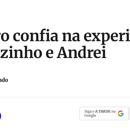
ro confia na exper
zinho e Andrei
ado
Siga o
A TARDE
no
Google