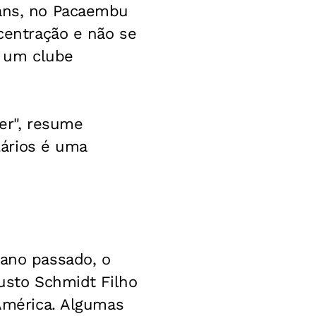
ians, no Pacaembu
ncentração e não se
r um clube
ber", resume
alários é uma
 ano passado, o
gusto Schmidt Filho
 América. Algumas