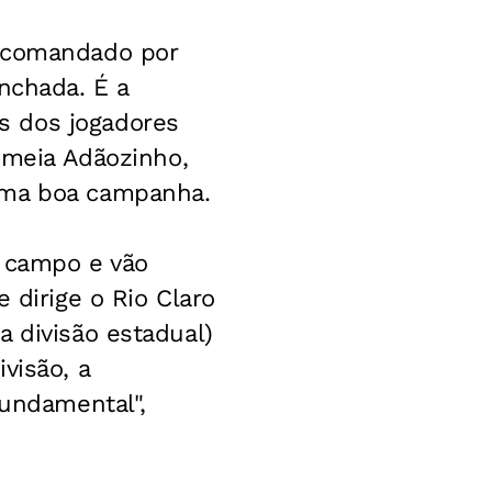
á comandado por
nchada. É a
s dos jogadores
o meia Adãozinho,
uma boa campanha.
e campo e vão
 dirige o Rio Claro
a divisão estadual)
visão, a
fundamental",