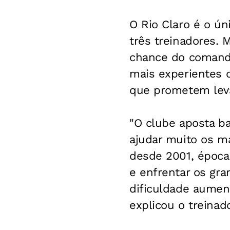
O Rio Claro é o ú
três treinadores. 
chance do comanda
mais experientes d
que prometem leva
"O clube aposta b
ajudar muito os ma
desde 2001, época 
e enfrentar os gra
dificuldade aument
explicou o treinado