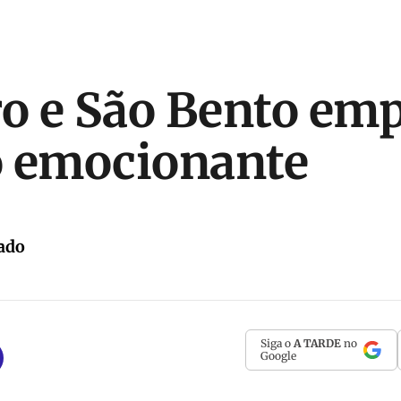
ro e São Bento e
o emocionante
ado
Siga o
A TARDE
no
Google