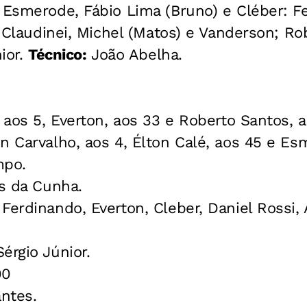
 Esmerode, Fábio Lima (Bruno) e Cléber: F
n, Claudinei, Michel (Matos) e Vanderson; R
nior.
Técnico:
João Abelha.
 aos 5, Everton, aos 33 e Roberto Santos, 
n Carvalho, aos 4, Élton Calé, aos 45 e Es
mpo.
s da Cunha.
Ferdinando, Everton, Cleber, Daniel Rossi,
érgio Júnior.
00
ntes.