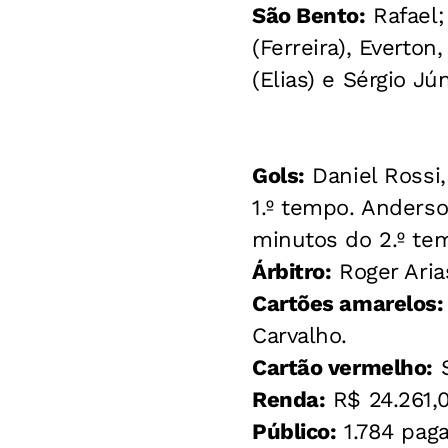
São Bento:
Rafael;
(Ferreira), Everto
(Elias) e Sérgio Jú
Gols:
Daniel Rossi,
1.º tempo. Anderso
minutos do 2.º te
Árbitro:
Roger Aria
Cartões amarelos:
Carvalho.
Cartão vermelho:
S
Renda:
R$ 24.261,
Público:
1.784 paga