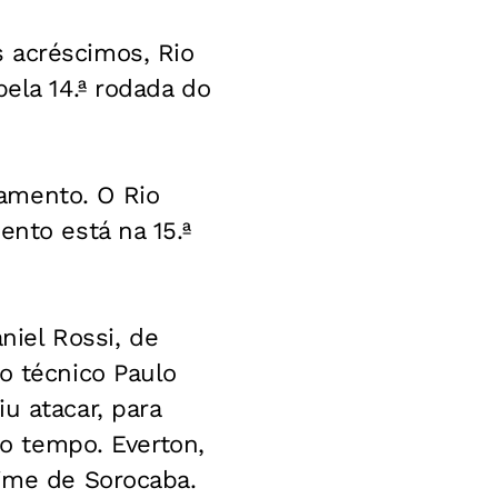
 acréscimos, Rio
ela 14.ª rodada do
amento. O Rio
ento está na 15.ª
iel Rossi, de
o técnico Paulo
u atacar, para
ro tempo. Everton,
time de Sorocaba.