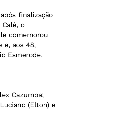
pós finalização
 Calé, o
. Ele comemorou
 e, aos 48,
io Esmerode.
Alex Cazumba;
 Luciano (Elton) e