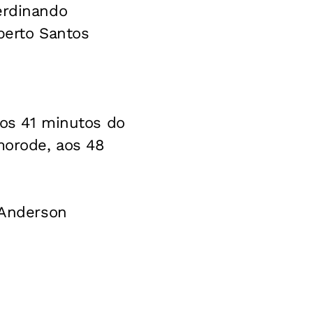
erdinando
oberto Santos
aos 41 minutos do
morode, aos 48
 Anderson